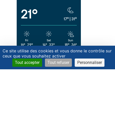
21°
17°
|
31°
Fri
Sat
Sun
16°
29°
14°
33°
18°
36°
Ce site utilise des cookies et vous donne le contrôle sur
powered by
Meteometics Weather API
ceux que vous souhaitez activer
Tout accepter
Tout refuser
Personnaliser
Réseaux Sociaux
©2026 Mairie de DOUSSARD Tous droits réservés /
Mentions Légales
/
Confidentialité
/ By
Klorofile