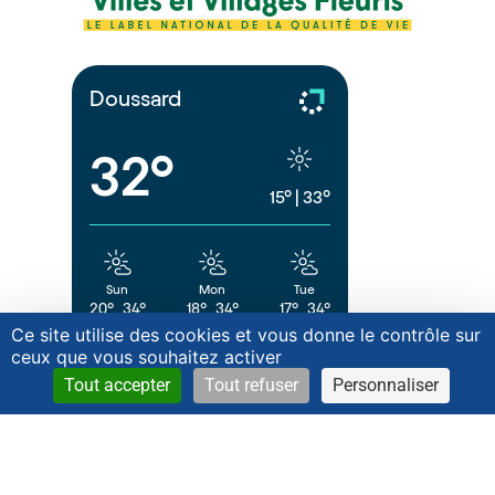
Doussard
32°
15°
|
33°
Sun
Mon
Tue
20°
34°
18°
34°
17°
34°
Ce site utilise des cookies et vous donne le contrôle sur
powered by
Meteometics Weather API
ceux que vous souhaitez activer
Tout accepter
Tout refuser
Personnaliser
Réseaux Sociaux