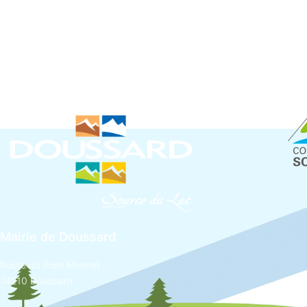
Mairie de Doussard
Route du Pont Monnet
74210 Doussard