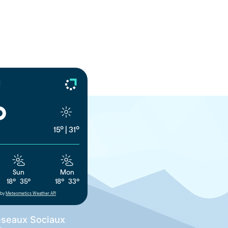
d
°
15°
|
31°
Sun
Mon
18°
35°
18°
33°
by
Meteometics Weather API
seaux Sociaux