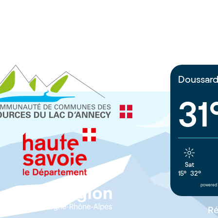
Doussar
31
Sat
15°
32°
powered 
Ré