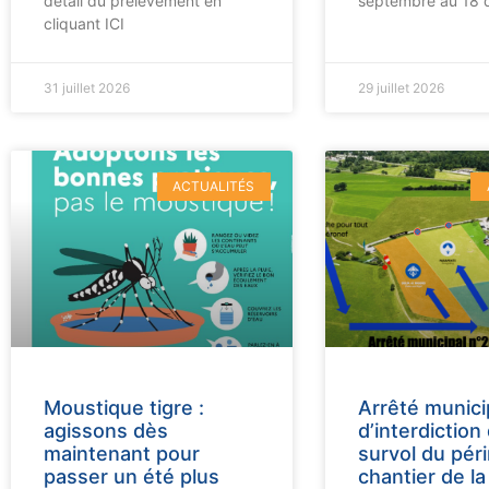
détail du prélèvement en
septembre au 18
cliquant ICI
31 juillet 2026
29 juillet 2026
ACTUALITÉS
Moustique tigre :
Arrêté munici
agissons dès
d’interdiction
maintenant pour
survol du pér
passer un été plus
chantier de la