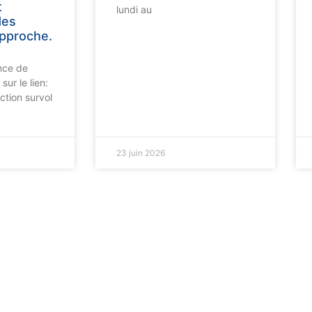
t
lundi au
des
approche.
nce de
sur le lien:
ction survol
23 juin 2026