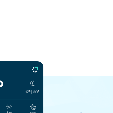
d
°
17°
|
30°
Sat