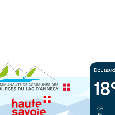
Doussar
18
Fri