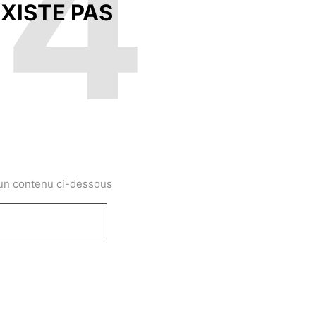
04
XISTE PAS
 un contenu ci-dessous