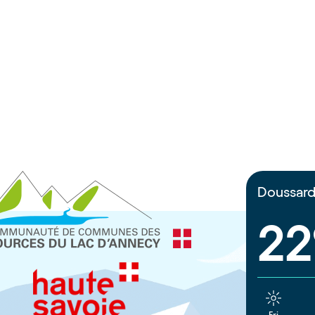
Doussar
22