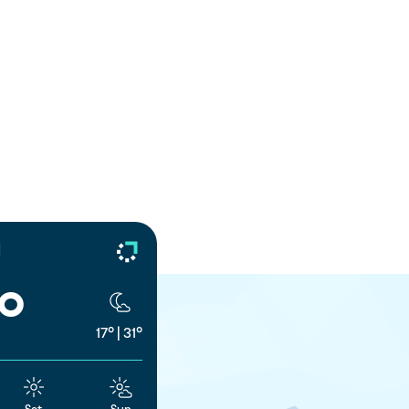
d
°
17°
|
31°