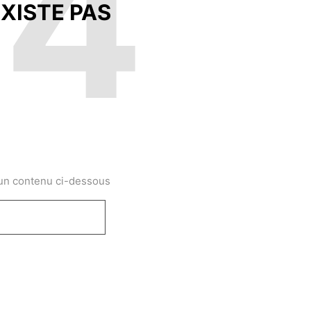
04
XISTE PAS
 un contenu ci-dessous