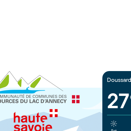
Doussar
27
Sat