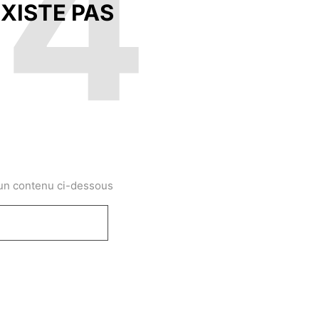
04
XISTE PAS
 un contenu ci-dessous