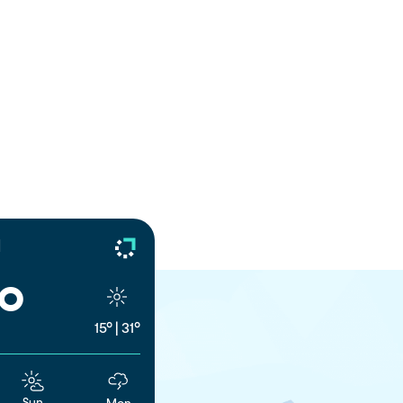
d
°
15°
|
31°
Sun