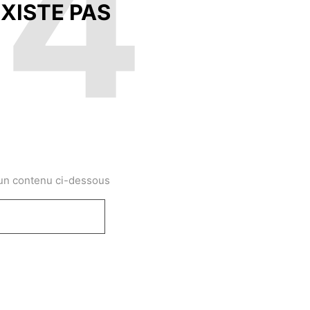
04
XISTE PAS
 un contenu ci-dessous