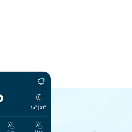
d
°
15°
|
31°