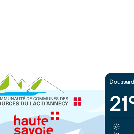
Doussar
21