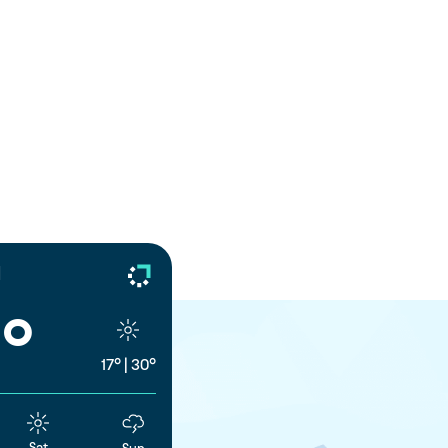
d
°
17°
|
30°
Sat