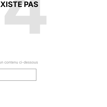
04
XISTE PAS
 un contenu ci-dessous