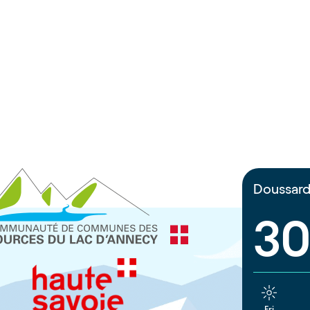
Doussar
30
Fri