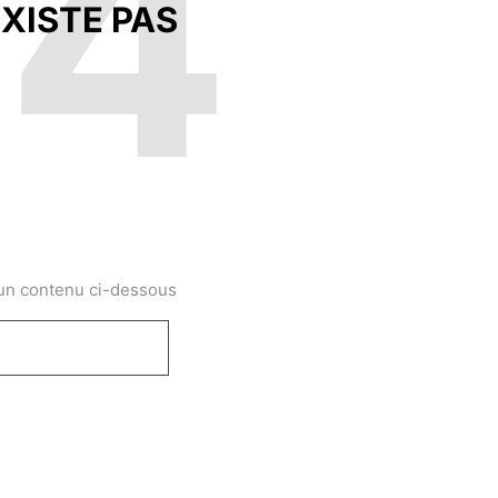
04
XISTE PAS
 un contenu ci-dessous