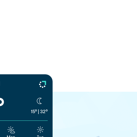
d
°
15°
|
32°