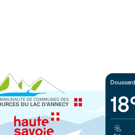
Doussar
18