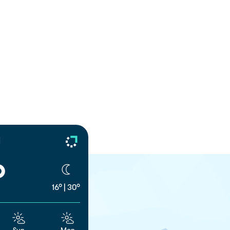
d
°
16°
|
30°