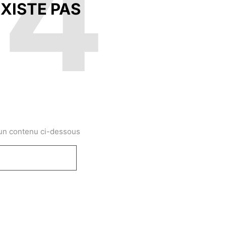
04
XISTE PAS
 un contenu ci-dessous