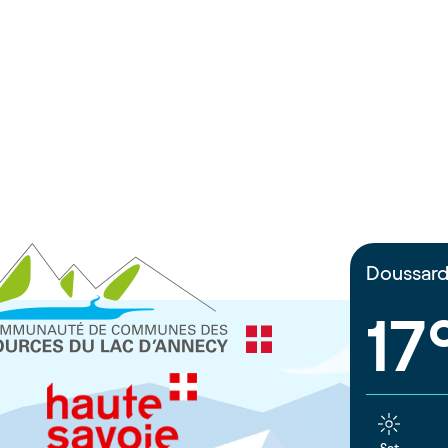
Doussar
17