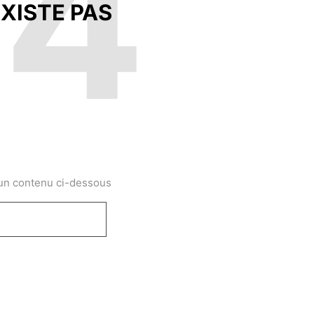
04
XISTE PAS
 un contenu ci-dessous